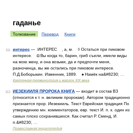
гаданье
Толкование
Перевод
Книги
интерес
— ИНТЕРЕС , а, м. ◊ Остаться при пиковом
111
интересе. ◘ Вы когда то, барин, гриб съели, имели виды
на мою жену, и она возьми, да и предпочти меня,
разночинца, вы же остались при пиковом интересе.
П.Д.Боборыкин. Изменник, 1889. ♠ Намёк на&#8230; …
Карточная терминология и жаргон XIX века
ИЕЗЕКИИЛЯ ПРОРОКА КНИГА
— входит в состав ВЗ
112
(относится к т. н. великим пророкам). Автором традиционно
признается прор. Иезекииль. Текст Еврейская традиция По
утверждению мн. комментаторов, евр. текст И. п. к. один из
самых плохо сохранившихся. Как считал Р. Сменд, И.
п.&#8230; …
Православная энциклопедия