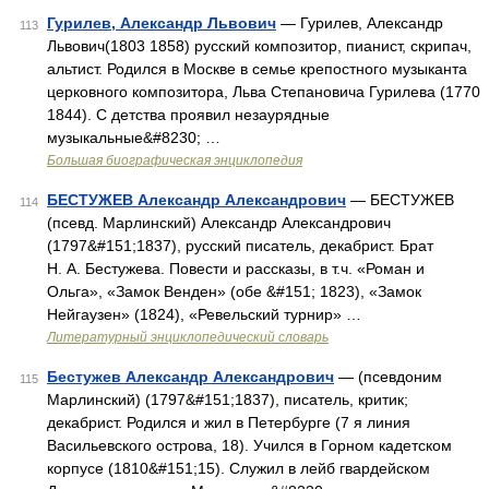
Гурилев, Александр Львович
— Гурилев, Александр
113
Львович(1803 1858) русский композитор, пианист, скрипач,
альтист. Родился в Москве в семье крепостного музыканта
церковного композитора, Льва Степановича Гурилева (1770
1844). С детства проявил незаурядные
музыкальные&#8230; …
Большая биографическая энциклопедия
БЕСТУЖЕВ Александр Александрович
— БЕСТУЖЕВ
114
(псевд. Марлинский) Александр Александрович
(1797&#151;1837), русский писатель, декабрист. Брат
Н. А. Бестужева. Повести и рассказы, в т.ч. «Роман и
Ольга», «Замок Венден» (обе &#151; 1823), «Замок
Нейгаузен» (1824), «Ревельский турнир» …
Литературный энциклопедический словарь
Бестужев Александр Александрович
— (псевдоним
115
Марлинский) (1797&#151;1837), писатель, критик;
декабрист. Родился и жил в Петербурге (7 я линия
Васильевского острова, 18). Учился в Горном кадетском
корпусе (1810&#151;15). Служил в лейб гвардейском