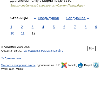
Драгунском полку в Марли под&#8230; …
Энциклопедический справочник «Санкт-Петербург»
Страницы
←
Предыдущая
Следующая
→
1
2
3
4
5
6
7
8
9
10
11
12
© Академик, 2000-2026
18+
Обратная связь:
Техподдержка
,
Реклама на сайте
👣 Путешествия
Экспорт словарей на сайты
, сделанные на PHP,
Joomla,
Drupal,
WordPress, MODx.